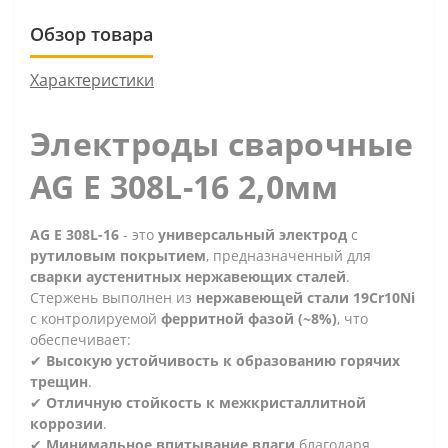
Обзор товара
Характеристики
Электроды сварочные
AG E 308L-16 2,0мм
AG E 308L-16
- это
универсальный электрод
с
рутиловым покрытием
, предназначенный для
сварки аустенитных нержавеющих сталей
.
Стержень выполнен из
нержавеющей стали 19Cr10Ni
с контролируемой
ферритной фазой (~8%)
, что
обеспечивает:
✔
Высокую устойчивость к образованию горячих
трещин
.
✔
Отличную стойкость к межкристаллитной
коррозии
.
✔
Минимальное впитывание влаги
благодаря