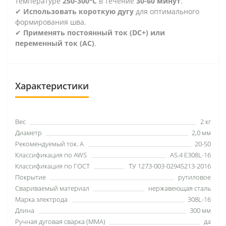
температуре
250-300°C
в течение
30-60 минут
.
✔
Использовать короткую дугу
для оптимального
формирования шва.
✔
Применять постоянный ток (DC+) или
переменный ток (AC)
.
Характеристики
Вес
2 кг
Диаметр
2,0 мм
Рекомендуемый ток. А
20-50
Классификация по AWS
A5.4 E308L-16
Классификация по ГОСТ
ТУ 1273-003-02945213-2016
Покрытие
рутиловое
Свариваемый материал
нержавеющая сталь
Марка электрода
308L-16
Длина
300 мм
Ручная дуговая сварка (MMA)
да