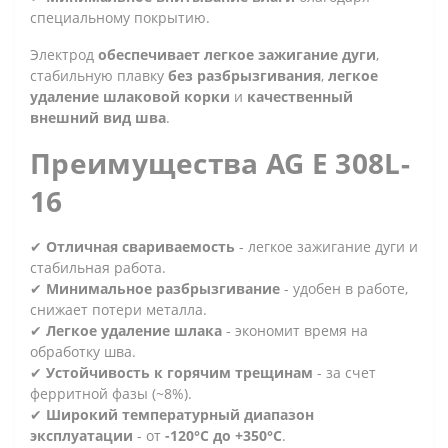
специальному покрытию.
Электрод
обеспечивает легкое зажигание дуги
,
стабильную плавку
без разбрызгивания
,
легкое
удаление шлаковой корки
и
качественный
внешний вид шва
.
Преимущества AG E 308L-
16
✔
Отличная свариваемость
- легкое зажигание дуги и
стабильная работа.
✔
Минимальное разбрызгивание
- удобен в работе,
снижает потери металла.
✔
Легкое удаление шлака
- экономит время на
обработку шва.
✔
Устойчивость к горячим трещинам
- за счет
ферритной фазы (~8%).
✔
Широкий температурный диапазон
эксплуатации
- от
-120°C до +350°C
.