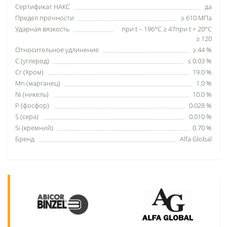
Сертификат НАКС
да
Предел прочности
≥ 610 МПа
Ударная вязкость
при t – 196°С ≥ 47при t + 20°С
≥ 120
Относительное удлинение
≥ 44 %
C (углерод)
≤ 0.03 %
Cr (Хром)
19.0 %
Mn (марганец)
1.0 %
Ni (никель)
10.0 %
P (фосфор)
0.028 %
S (сера)
0.010 %
Si (кремний)
0.70 %
Бренд
Alfa Global