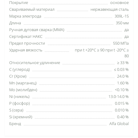
Покрытие
основное
Свариваемый материал
нержавеющая сталь
Марка электрода
309L-15
Длина
350 мм
Ручная дуговая сварка (MMA)
да
Сертификат НАКС
да
Предел прочности
550 МПа
Ударная вязкость
при t +20°С ≥ 90 при t -20°С ≥
80
Относительное удлинение
≥ 33 %
C (углерод)
≤ 0.03 %
Cr (Хром)
24.0 %
Mn (марганец)
1.60 %
Mo (молибден)
<0.10 %
Ni (никель)
13.0-14.0 %
P (фосфор)
0.015 %
S (сера)
0.010 %
Si (кремний)
0.40 %
Бренд
Alfa Global