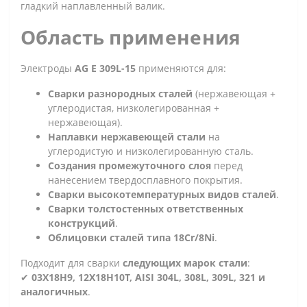
гладкий наплавленный валик.
Область применения
Электроды
AG E 309L-15
применяются для:
Сварки разнородных сталей
(нержавеющая +
углеродистая, низколегированная +
нержавеющая).
Наплавки нержавеющей стали
на
углеродистую и низколегированную сталь.
Создания промежуточного слоя
перед
нанесением твердосплавного покрытия.
Сварки высокотемпературных видов сталей
.
Сварки толстостенных ответственных
конструкций
.
Облицовки сталей типа 18Cr/8Ni
.
Подходит для сварки
следующих марок стали
:
✔
03Х18H9, 12Х18Н10Т, AISI 304L, 308L, 309L, 321 и
аналогичных
.