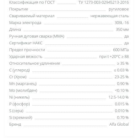
Классификация по ГОСТ
ТУ 1273-003-02945213-2016
Покрытие
рутиловое
Свариваемый материал
нержавеющая сталь
Марка электрода
309L-16
Длина
350 мм
Ручная дуговая сварка (MMA)
да
Сертификат НАКС
да
Предел прочности
600 МПа
Ударная вязкость
при t +20°С ≥ 88
Относительное удлинение
≥ 35 %
C (углерод)
≤ 0.03 %
Cr (Хром)
23-25 %
Mn (марганец)
0.90 %
Mo (молибден)
<0.10 %
Ni (никель)
12.5-14.0 %
P (фосфор)
0.015 %
S (сера)
0.010 %
Si (кремний)
0.70 %
Бренд
Alfa Global