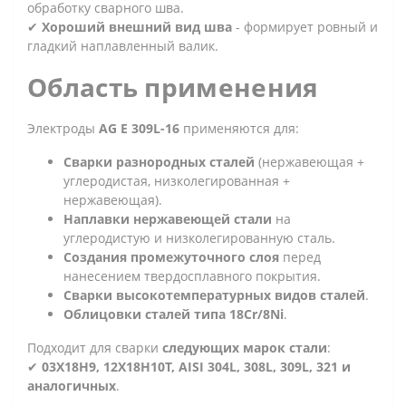
обработку сварного шва.
✔
Хороший внешний вид шва
- формирует ровный и
гладкий наплавленный валик.
Область применения
Электроды
AG E 309L-16
применяются для:
Сварки разнородных сталей
(нержавеющая +
углеродистая, низколегированная +
нержавеющая).
Наплавки нержавеющей стали
на
углеродистую и низколегированную сталь.
Создания промежуточного слоя
перед
нанесением твердосплавного покрытия.
Сварки высокотемпературных видов сталей
.
Облицовки сталей типа 18Cr/8Ni
.
Подходит для сварки
следующих марок стали
:
✔
03Х18H9, 12Х18Н10Т, AISI 304L, 308L, 309L, 321 и
аналогичных
.