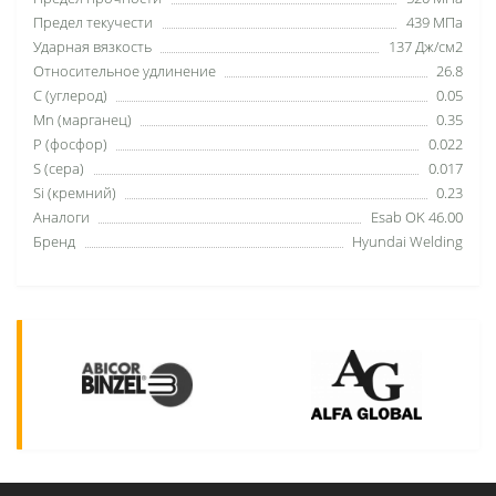
Предел текучести
439 МПа
Ударная вязкость
137 Дж/см2
Относительное удлинение
26.8
C (углерод)
0.05
Mn (марганец)
0.35
P (фосфор)
0.022
S (сера)
0.017
Si (кремний)
0.23
Аналоги
Esab OK 46.00
Бренд
Hyundai Welding