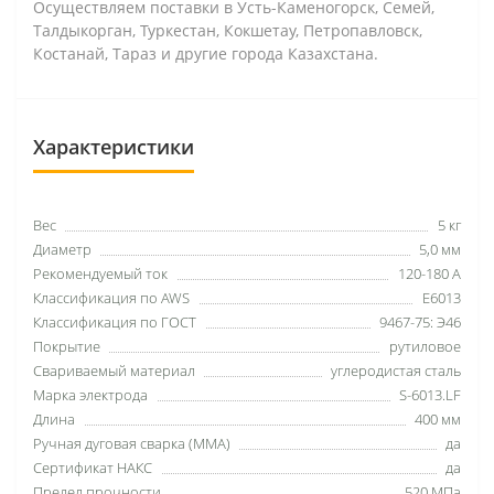
Осуществляем поставки в Усть-Каменогорск, Семей,
Талдыкорган, Туркестан, Кокшетау, Петропавловск,
Костанай, Тараз и другие города Казахстана.
Характеристики
Вес
5 кг
Диаметр
5,0 мм
Рекомендуемый ток
120-180 A
Классификация по AWS
Е6013
Классификация по ГОСТ
9467-75: Э46
Покрытие
рутиловое
Свариваемый материал
углеродистая сталь
Марка электрода
S-6013.LF
Длина
400 мм
Ручная дуговая сварка (MMA)
да
Сертификат НАКС
да
Предел прочности
520 МПа