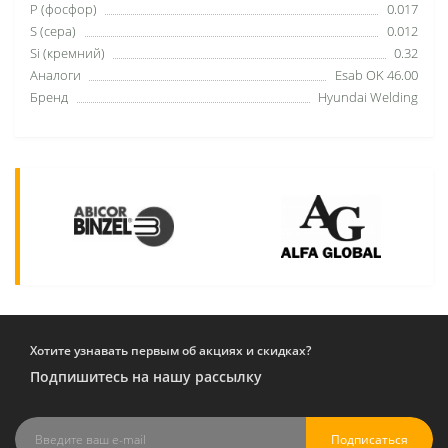
P (фосфор)
0.017
S (сера)
0.012
Si (кремний)
0.32
Аналоги
Esab OK 46.00
Бренд
Hyundai Welding
Хотите узнавать первым об акциях и скидках?
Подпишитесь на нашу рассылку
Подписаться