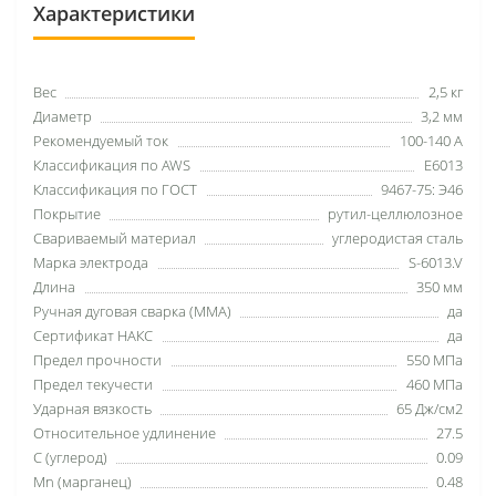
Характеристики
Вес
2,5 кг
Диаметр
3,2 мм
Рекомендуемый ток
100-140 А
Классификация по AWS
Е6013
Классификация по ГОСТ
9467-75: Э46
Покрытие
рутил-целлюлозное
Свариваемый материал
углеродистая сталь
Марка электрода
S-6013.V
Длина
350 мм
Ручная дуговая сварка (MMA)
да
Сертификат НАКС
да
Предел прочности
550 МПа
Предел текучести
460 МПа
Ударная вязкость
65 Дж/см2
Относительное удлинение
27.5
C (углерод)
0.09
Mn (марганец)
0.48